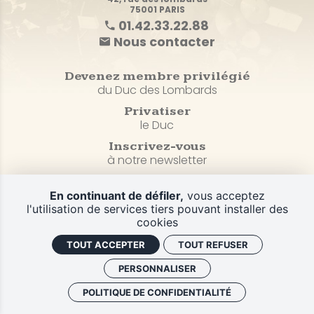
75001 PARIS
01.42.33.22.88
Nous contacter
Devenez membre privilégié
du Duc des Lombards
Privatiser
le Duc
Inscrivez-vous
à notre newsletter
En continuant de défiler,
vous acceptez
Plan du site
l'utilisation de services tiers pouvant installer des
CGV et Politique de confidentialité
cookies
Mentions légales
TOUT ACCEPTER
TOUT REFUSER
Gestion des cookies
CGV
PERSONNALISER
Retrouver vos commandes
POLITIQUE DE CONFIDENTIALITÉ