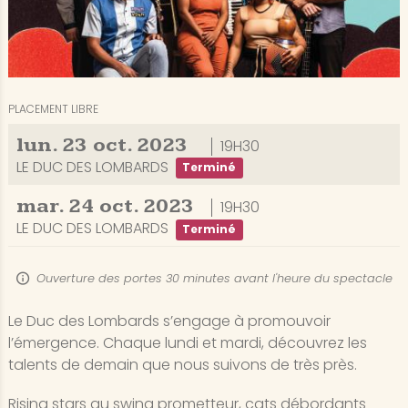
PLACEMENT LIBRE
lun.
23
oct.
2023
19H30
LE DUC DES LOMBARDS
Terminé
mar.
24
oct.
2023
19H30
LE DUC DES LOMBARDS
Terminé
Ouverture des portes 30 minutes avant l'heure du spectacle
Le Duc des Lombards s’engage à promouvoir
l’émergence. Chaque lundi et mardi, découvrez les
talents de demain que nous suivons de très près.
Rising stars au swing prometteur, cats débordants