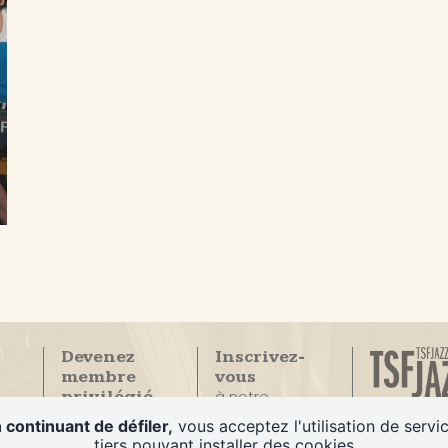
Devenez
Inscrivez-
membre
vous
à notre
privilégié
La Seule
newsletter
du Duc des
 continuant de défiler,
vous acceptez l'utilisation de servi
radio
Lombards
tiers pouvant installer des cookies
100% Jazz