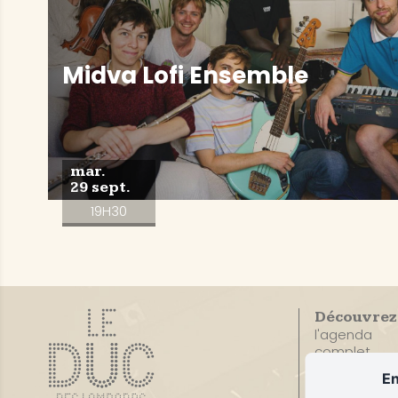
Midva Lofi Ensemble
mar.
29 sept.
19H30
Découvrez
l'agenda
complet
En