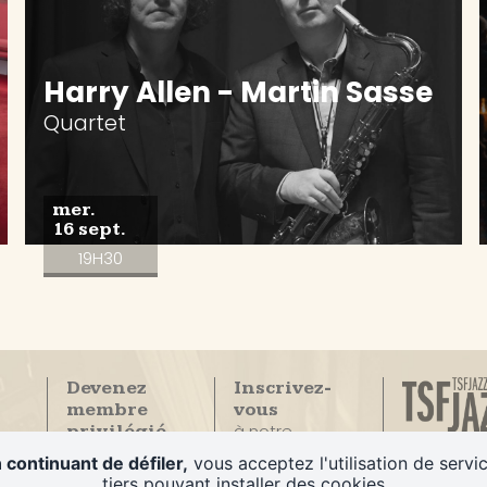
Harry Allen - Martin Sasse
Quartet
mer.
16 sept.
19H30
Devenez
Inscrivez-
membre
vous
à notre
privilégié
La Seule
newsletter
du Duc des
 continuant de défiler,
vous acceptez l'utilisation de servi
radio
Lombards
tiers pouvant installer des cookies
100% Jazz