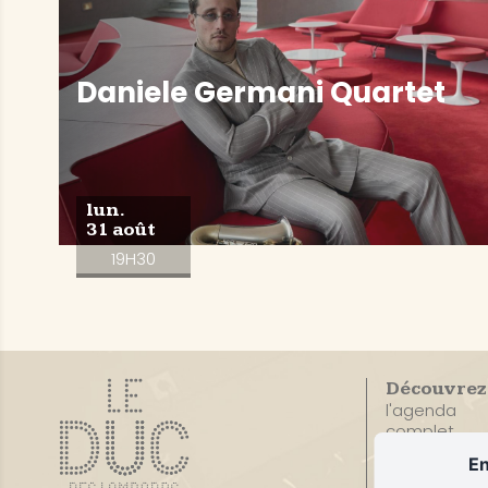
Daniele Germani Quartet
lun.
31 août
19H30
Découvrez
l'agenda
complet
En