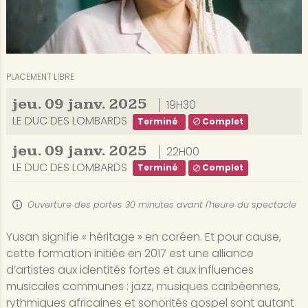
PLACEMENT LIBRE
jeu.
09
janv.
2025
19H30
LE DUC DES LOMBARDS
Terminé
Complet
jeu.
09
janv.
2025
22H00
LE DUC DES LOMBARDS
Terminé
Complet
Ouverture des portes 30 minutes avant l'heure du spectacle
Yusan signifie « héritage » en coréen. Et pour cause,
cette formation initiée en 2017 est une alliance
d’artistes aux identités fortes et aux influences
musicales communes : jazz, musiques caribéennes,
rythmiques africaines et sonorités gospel sont autant