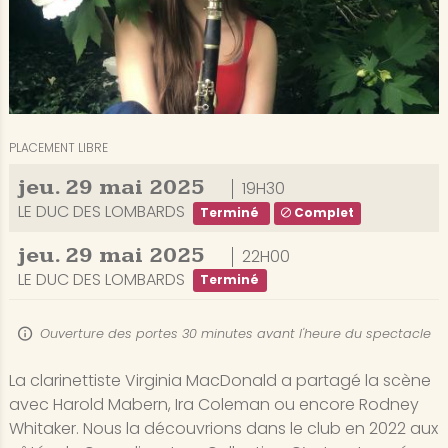
PLACEMENT LIBRE
jeu.
29
mai
2025
19H30
LE DUC DES LOMBARDS
Terminé
Complet
jeu.
29
mai
2025
22H00
LE DUC DES LOMBARDS
Terminé
Ouverture des portes 30 minutes avant l'heure du spectacle
La clarinettiste Virginia MacDonald a partagé la scène
avec Harold Mabern, Ira Coleman ou encore Rodney
Whitaker. Nous la découvrions dans le club en 2022 aux