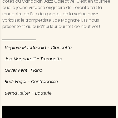
côtés du Canadian Jazz Collective. C’est en tournée
que la jeune virtuose originaire de Toronto fait la
rencontre de l’un des pontes de la scène new-
yorkaise: le trompettiste Joe Magnarelli. Ils nous
présentent aujourd’hui leur quintet de haut vol !
Virginia MacDonald - Clarinette
Joe Magnarelli - Trompette
Oliver Kent- Piano
Rudi Engel - Contrebasse
Bernd Reiter - Batterie