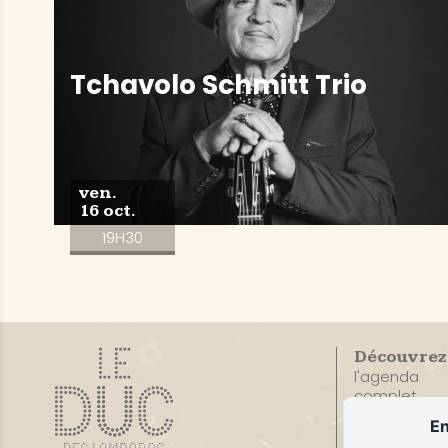
Tchavolo Schmitt Trio
ven.
16 oct.
19H30
Découvrez
l'agenda
complet
En