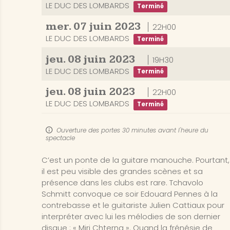
LE DUC DES LOMBARDS
Terminé
mer.
07
juin
2023
22H00
LE DUC DES LOMBARDS
Terminé
jeu.
08
juin
2023
19H30
LE DUC DES LOMBARDS
Terminé
jeu.
08
juin
2023
22H00
LE DUC DES LOMBARDS
Terminé
Ouverture des portes 30 minutes avant l'heure du
spectacle
C’est un ponte de la guitare manouche. Pourtant,
il est peu visible des grandes scènes et sa
présence dans les clubs est rare. Tchavolo
Schmitt convoque ce soir Edouard Pennes à la
contrebasse et le guitariste Julien Cattiaux pour
interpréter avec lui les mélodies de son dernier
disque : « Miri Chterna ». Quand la frénésie de