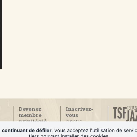
Devenez
Inscrivez-
membre
vous
à notre
privilégié
La Seule
newsletter
du Duc des
 continuant de défiler,
vous acceptez l'utilisation de servi
radio
Lombards
tiers pouvant installer des cookies
100% Jazz