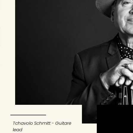
Tchavolo Schmitt - Guitare
lead