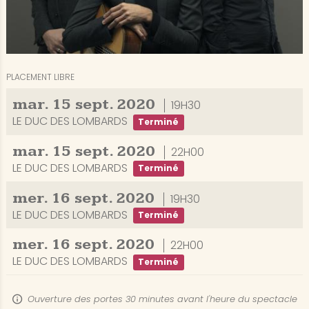
PLACEMENT LIBRE
mar.
15
sept.
2020
19H30
LE DUC DES LOMBARDS
Terminé
mar.
15
sept.
2020
22H00
LE DUC DES LOMBARDS
Terminé
mer.
16
sept.
2020
19H30
LE DUC DES LOMBARDS
Terminé
mer.
16
sept.
2020
22H00
LE DUC DES LOMBARDS
Terminé
Ouverture des portes 30 minutes avant l'heure du spectacle