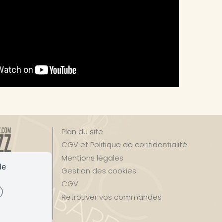
Plan du site
CGV et Politique de confidentialité
Mentions légales
de
Gestion des cookies
CGV
Retrouver vos commandes