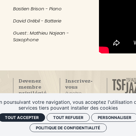
Bastien Brison - Piano
David Grébil - Batterie
Guest : Mathieu Najean -
Saxophone
Devenez
Inscrivez-
membre
vous
à notre
privilégié
La Seule
newsletter
du Duc des
n poursuivant votre navigation, vous acceptez l'utilisation 
radio
Lombards
services tiers pouvant installer des cookies
100% Jazz
Privatiser
TOUT ACCEPTER
TOUT REFUSER
PERSONNALISER
le Duc
POLITIQUE DE CONFIDENTIALITÉ