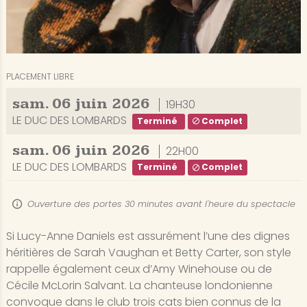
PLACEMENT LIBRE
sam.
06
juin
2026
19H30
LE DUC DES LOMBARDS
Terminé
Complet
sam.
06
juin
2026
22H00
LE DUC DES LOMBARDS
Terminé
Complet
Ouverture des portes 30 minutes avant l'heure du spectacle
Si Lucy-Anne Daniels est assurément l’une des dignes
héritières de Sarah Vaughan et Betty Carter, son style
rappelle également ceux d’Amy Winehouse ou de
Cécile McLorin Salvant. La chanteuse londonienne
convoque dans le club trois cats bien connus de la