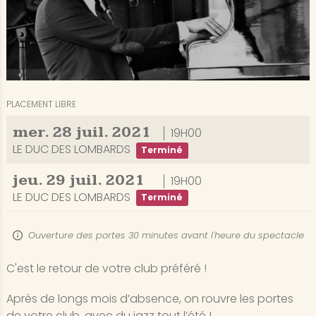
PLACEMENT LIBRE
mer.
28
juil.
2021
19H00
LE DUC DES LOMBARDS
Terminé
jeu.
29
juil.
2021
19H00
LE DUC DES LOMBARDS
Terminé
Ouverture des portes 30 minutes avant l'heure du spectacle
C'est le retour de votre club préféré !
Après de longs mois d’absence, on rouvre les portes
de votre club, avec du jazz tout l’été !