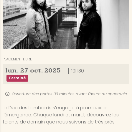
PLACEMENT LIBRE
lun.
27
oct.
2025
19H30
Terminé
Ouverture des portes 30 minutes avant l'heure du spectacle
Le Duc des Lombards s’engage à promouvoir
l’émergence. Chaque lundi et mardi, découvrez les
talents de demain que nous suivons de très près.