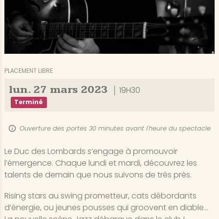
PLACEMENT LIBRE
lun.
27
mars
2023
19H30
Terminé
Ouverture des portes 30 minutes avant l'heure du spectacle
Le Duc des Lombards s’engage à promouvoir
l’émergence. Chaque lundi et mardi, découvrez les
talents de demain que nous suivons de très près.
Rising stars au swing prometteur, cats débordants
d’énergie, ou jeunes pousses qui groovent en diable…