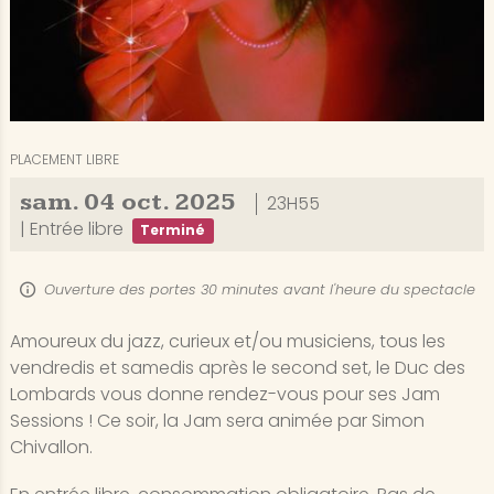
PLACEMENT LIBRE
sam.
04
oct.
2025
23H55
|
Entrée libre
Terminé
Ouverture des portes 30 minutes avant l'heure du spectacle
Amoureux du jazz, curieux et/ou musiciens, tous les
vendredis et samedis après le second set, le Duc des
Lombards vous donne rendez-vous pour ses Jam
Sessions ! Ce soir, la Jam sera animée par Simon
Chivallon.