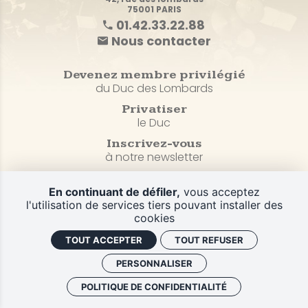
75001 PARIS
01.42.33.22.88
Nous contacter
Devenez membre privilégié
du Duc des Lombards
Privatiser
le Duc
Inscrivez-vous
à notre newsletter
En continuant de défiler,
vous acceptez
Plan du site
l'utilisation de services tiers pouvant installer des
CGV et Politique de confidentialité
cookies
Mentions légales
TOUT ACCEPTER
TOUT REFUSER
Gestion des cookies
CGV
PERSONNALISER
Retrouver vos commandes
POLITIQUE DE CONFIDENTIALITÉ