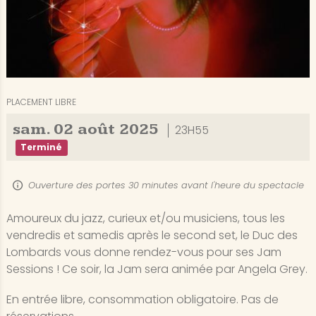
PLACEMENT LIBRE
sam.
02
août
2025
23H55
Terminé
Ouverture des portes 30 minutes avant l'heure du spectacle
Amoureux du jazz, curieux et/ou musiciens, tous les
vendredis et samedis après le second set, le Duc des
Lombards vous donne rendez-vous pour ses Jam
Sessions ! Ce soir, la Jam sera animée par Angela Grey.
En entrée libre, consommation obligatoire. Pas de