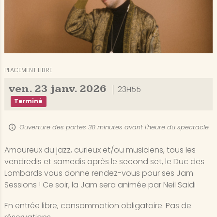
PLACEMENT LIBRE
ven.
23
janv.
2026
23H55
Terminé
Ouverture des portes 30 minutes avant l'heure du spectacle
Amoureux du jazz, curieux et/ou musiciens, tous les
vendredis et samedis après le second set, le Duc des
Lombards vous donne rendez-vous pour ses Jam
Sessions ! Ce soir, la Jam sera animée par Neil Saidi
En entrée libre, consommation obligatoire. Pas de