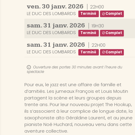
ven.
30
janv.
2026
22H00
LE DUC DES LOMBARDS
Terminé
Complet
sam.
31
janv.
2026
19H30
LE DUC DES LOMBARDS
Terminé
Complet
sam.
31
janv.
2026
22H00
LE DUC DES LOMBARDS
Terminé
Complet
Ouverture des portes 30 minutes avant l'heure du
spectacle
Pour eux, le jazz est une affaire de famille et
d’amitiés. Les jumeaux François et Louis Moutin
partagent la scène et leurs groupes depuis
trente ans. Pour leur nouveau projet The Hookup,
ils s’associent à leur complice de longue date, la
saxophoniste alto Géraldine Laurent, et au jeune
pianiste Noé Huchard, nouveau venu dans cette
aventure collective.