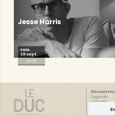
Jesse Harris
sam.
19 sept.
19H30
Découvrez
l'agenda
complet
En