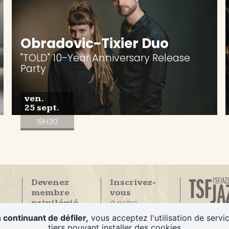
Obradovic-Tixier Duo
"TOLD" 10-Year Anniversary Release
Party
ven.
25 sept.
19H30
Devenez
Inscrivez-
membre
vous
à notre
privilégié
La Seule
newsletter
du Duc des
 continuant de défiler,
vous acceptez l'utilisation de servi
radio
Lombards
tiers pouvant installer des cookies
100% Jazz