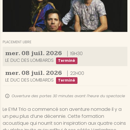
PLACEMENT LIBRE
mer.
08
juil.
2026
19H30
LE DUC DES LOMBARDS
Terminé
mer.
08
juil.
2026
22H00
LE DUC DES LOMBARDS
Terminé
Ouverture des portes 30 minutes avant l'heure du spectacle
Le EYM Trio a commencé son aventure nomade il y a
un peu plus d’une décennie. Cette formation
acoustique qui nourrit son inspiration aux quatre coins