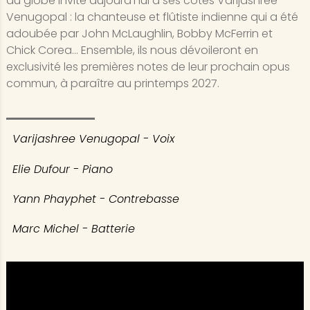
du globe invite aujourd’hui à ses côtés Varijashree
Venugopal : la chanteuse et flûtiste indienne qui a été
adoubée par John McLaughlin, Bobby McFerrin et
Chick Corea… Ensemble, ils nous dévoileront en
exclusivité les premières notes de leur prochain opus
commun, à paraître au printemps 2027.
Varijashree Venugopal - Voix
Elie Dufour - Piano
Yann Phayphet - Contrebasse
Marc Michel - Batterie