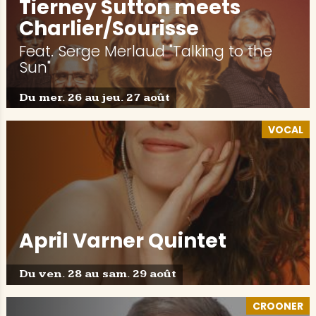
Tierney Sutton meets
Charlier/Sourisse
Feat. Serge Merlaud "Talking to the
Sun"
Du mer. 26 au jeu. 27 août
VOCAL
April Varner Quintet
Du ven. 28 au sam. 29 août
CROONER