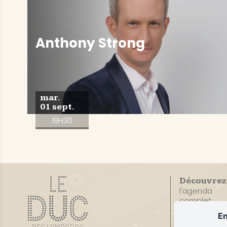
Anthony Strong
mar.
01 sept.
19H30
Découvrez
l'agenda
complet
En