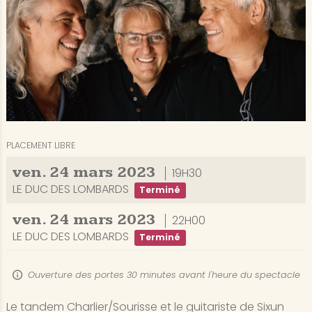
PLACEMENT LIBRE
ven.
24
mars
2023
19H30
LE DUC DES LOMBARDS
Terminé
ven.
24
mars
2023
22H00
LE DUC DES LOMBARDS
Terminé
Ouverture des portes 30 minutes avant l'heure du spectacle
Le tandem Charlier/Sourisse et le guitariste de Sixun