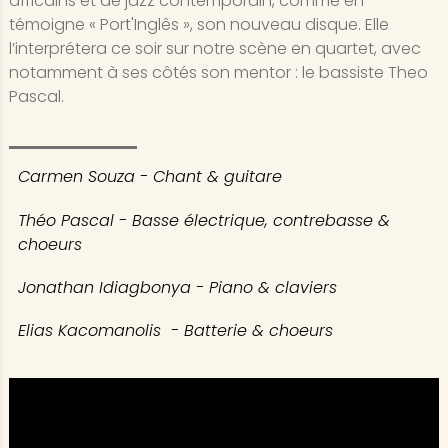
africains et de jazz contemporain, comme en
témoigne « Port'Inglês », son nouveau disque. Elle
l’interprétera ce soir sur notre scène en quartet, avec
notamment à ses côtés son mentor : le bassiste Theo
Pascal.
Carmen Souza - Chant & guitare
Théo Pascal - Basse électrique, contrebasse &
choeurs
Jonathan Idiagbonya - Piano & claviers
Elias Kacomanolis - Batterie & choeurs