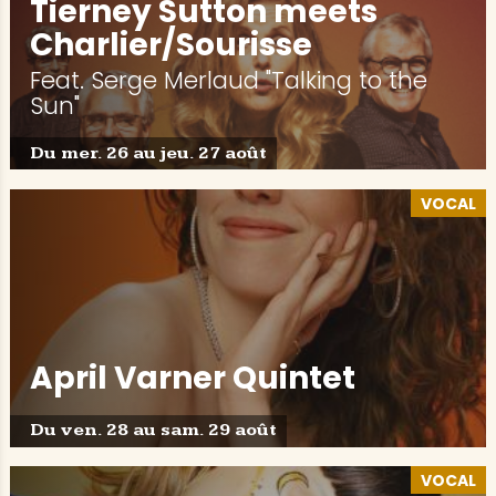
Tierney Sutton meets
Charlier/Sourisse
Feat. Serge Merlaud "Talking to the
Sun"
Du mer. 26 au jeu. 27 août
VOCAL
April Varner Quintet
Du ven. 28 au sam. 29 août
VOCAL