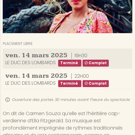
PLACEMENT LIBRE
ven.
14
mars
2025
19H30
LE DUC DES LOMBARDS
Terminé
Complet
ven.
14
mars
2025
22H00
LE DUC DES LOMBARDS
Terminé
Complet
Ouverture des portes 30 minutes avant l'heure du spectacle
On dit de Carmen Souza qu’elle est l’héritière cap-
verdienne d’Ella Fitzgerald. Sa musique est
profondément imprégnée de rythmes traditionnels