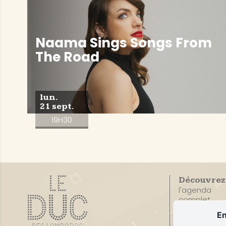
Naama Sings Songs From
The Road
lun.
21 sept.
19H30
Découvrez
l'agenda
complet
En