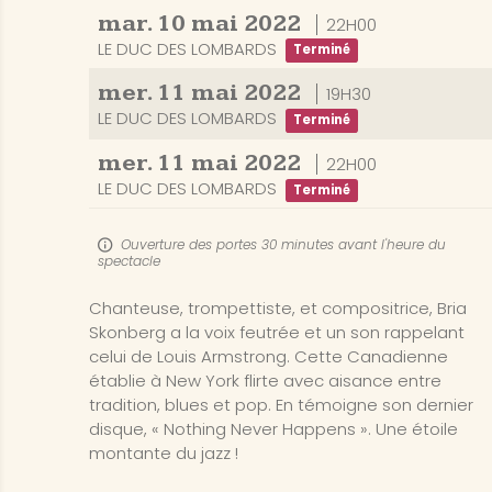
mar.
10
mai
2022
22H00
LE DUC DES LOMBARDS
Terminé
mer.
11
mai
2022
19H30
LE DUC DES LOMBARDS
Terminé
mer.
11
mai
2022
22H00
LE DUC DES LOMBARDS
Terminé
Ouverture des portes 30 minutes avant l'heure du
spectacle
Chanteuse, trompettiste, et compositrice, Bria
Skonberg a la voix feutrée et un son rappelant
celui de Louis Armstrong. Cette Canadienne
établie à New York flirte avec aisance entre
tradition, blues et pop. En témoigne son dernier
disque, « Nothing Never Happens ». Une étoile
montante du jazz !