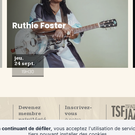
Ruthie Foster
jeu.
24 sept.
19H30
Devenez
Inscrivez-
membre
vous
à notre
privilégié
La Seule
newsletter
du Duc des
 continuant de défiler,
vous acceptez l'utilisation de servi
radio
Lombards
tiers pouvant installer des cookies
100% Jazz