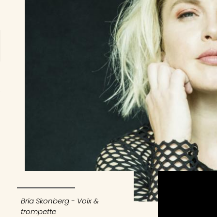
Bria Skonberg - Voix &
trompette