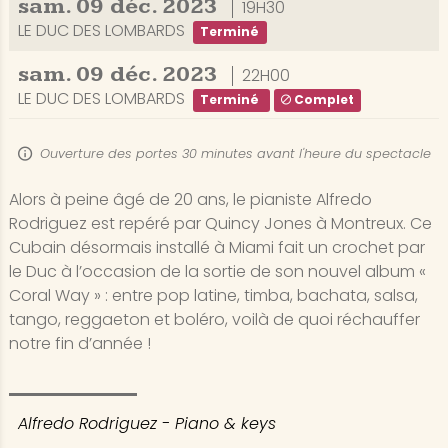
sam.
09
déc.
2023
19H30
LE DUC DES LOMBARDS
Terminé
sam.
09
déc.
2023
22H00
LE DUC DES LOMBARDS
Terminé
Complet
Ouverture des portes 30 minutes avant l'heure du spectacle
Alors à peine âgé de 20 ans, le pianiste Alfredo
Rodriguez est repéré par Quincy Jones à Montreux. Ce
Cubain désormais installé à Miami fait un crochet par
le Duc à l’occasion de la sortie de son nouvel album «
Coral Way » : entre pop latine, timba, bachata, salsa,
tango, reggaeton et boléro, voilà de quoi réchauffer
notre fin d’année !
Alfredo Rodriguez - Piano & keys