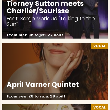
Tierney Sutton meets
Charlier/Sourisse
Feat. Serge Merlaud "Talking to the
Sun"
From mer. 26 to jeu. 27 août
VOCAL
April Varner Quintet
From ven. 28 to sam. 29 août
VOCAL