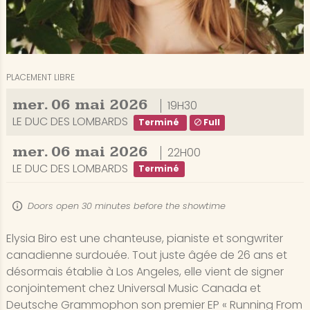
PLACEMENT LIBRE
mer.
06
mai
2026
19H30
LE DUC DES LOMBARDS
Terminé
Full
mer.
06
mai
2026
22H00
LE DUC DES LOMBARDS
Terminé
Doors open 30 minutes before the showtime
Elysia Biro est une chanteuse, pianiste et songwriter
canadienne surdouée. Tout juste âgée de 26 ans et
désormais établie à Los Angeles, elle vient de signer
conjointement chez Universal Music Canada et
Deutsche Grammophon son premier EP « Running From