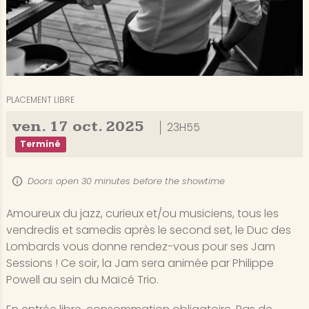
PLACEMENT LIBRE
ven.
17
oct.
2025
23H55
Terminé
Doors open 30 minutes before the showtime
Amoureux du jazz, curieux et/ou musiciens, tous les
vendredis et samedis après le second set, le Duc des
Lombards vous donne rendez-vous pour ses Jam
Sessions ! Ce soir, la Jam sera animée par Philippe
Powell au sein du Maïcé Trio.