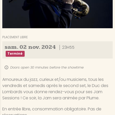
PLACEMENT LIBRE
sam.
02
nov.
2024
23H55
Terminé
Doors open 30 minutes before the showtime
Amoureux du jazz, curieux et/ou musiciens, tous les
vendredis et samedis après le second set, le Duc des
Lombards vous donne rendez-vous pour ses Jam
Sessions ! Ce soir, la Jam sera animée par Plume.
En entrée libre, consommation obligatoire. Pas de