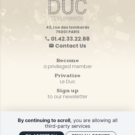
42, rue des lombards
75001 PARIS
01.42.33.22.88
Contact Us
Become
a privileged member
Privatize
Le Duc
Sign up
to our newsletter
Sitemap
Terms of Sales & Privacy Policy
By continuing to scroll,
you are allowing all
third-party services
Legal terms