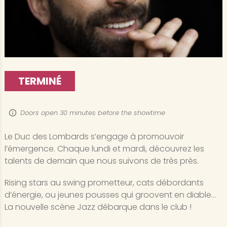
TERMINÉ
Doors open 30 minutes before the showtime
Le Duc des Lombards s’engage à promouvoir
l’émergence. Chaque lundi et mardi, découvrez les
talents de demain que nous suivons de très près.
Rising stars au swing prometteur, cats débordants
d’énergie, ou jeunes pousses qui groovent en diable…
La nouvelle scène Jazz débarque dans le club !